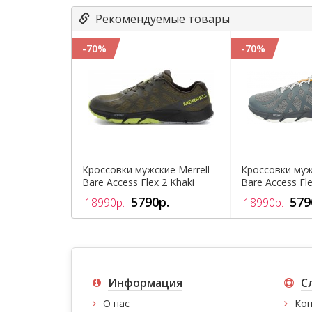
Рекомендуемые товары
-70%
-70%
Кроссовки мужские Merrell
Кроссовки муж
Bare Access Flex 2 Khaki
Bare Access Fle
5790р.
579
18990р.
18990р.
Информация
С
О нас
Кон