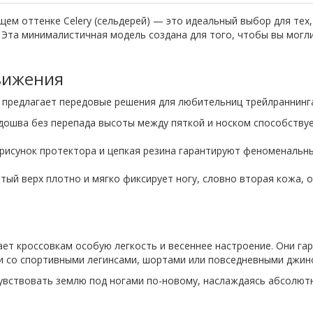
жающем оттенке Celery (сельдерей) — это идеальный выбор для т
 Эта минималистичная модель создана для того, чтобы вы могл
вижения
e предлагает передовые решения для любительниц трейлраннинга
дошва без перепада высоты между пяткой и носком способствуе
исунок протектора и цепкая резина гарантируют феноменальный
тый верх плотно и мягко фиксирует ногу, словно вторая кожа,
ает кроссовкам особую легкость и весеннее настроение. Они га
ии со спортивными легинсами, шортами или повседневными джин
очувствовать землю под ногами по-новому, наслаждаясь абсолю