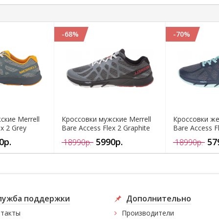
-68%
-70%
ские Merrell
Кроссовки мужские Merrell
Кроссовки же
x 2 Grey
Bare Access Flex 2 Graphite
Bare Access F
0р.
5990р.
57
18990р.
18990р.
лужба поддержки
Дополнительно
такты
Производители