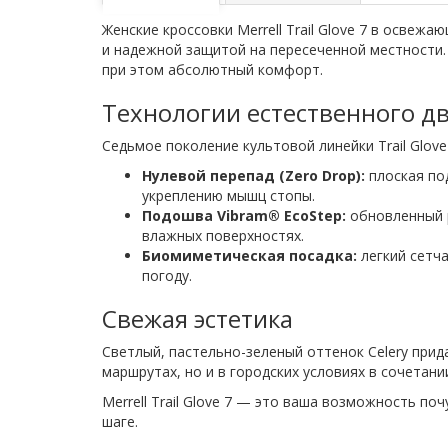
Женские кроссовки Merrell Trail Glove 7 в осве
и надежной защитой на пересеченной местности.
при этом абсолютный комфорт.
Технологии естественного д
Седьмое поколение культовой линейки Trail Glov
Нулевой перепад (Zero Drop):
плоская по
укреплению мышц стопы.
Подошва Vibram® EcoStep:
обновленный р
влажных поверхностях.
Биомиметическая посадка:
легкий сетча
погоду.
Свежая эстетика
Светлый, пастельно-зеленый оттенок Celery прид
маршрутах, но и в городских условиях в сочетан
Merrell Trail Glove 7 — это ваша возможность п
шаге.