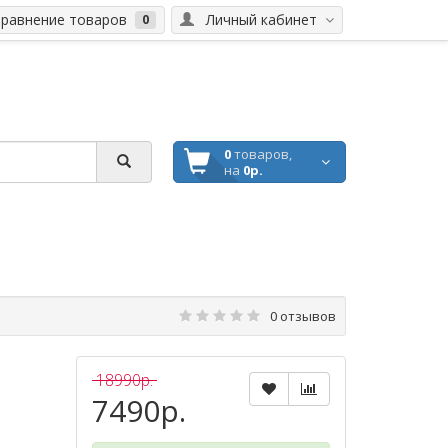
равнение товаров
Личный кабинет
0
0
товаров,
на
0р.
0 отзывов
18990р.
7490р.