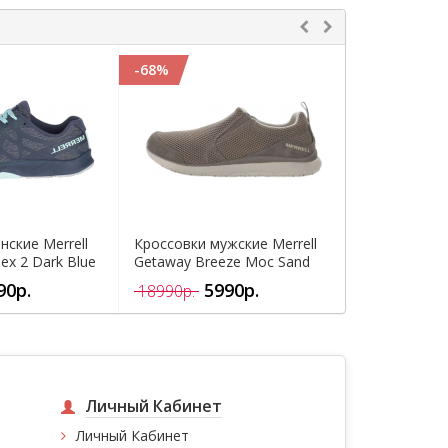
-68%
-68%
нские Merrell
Кроссовки мужские Merrell
Кроссовки м
lex 2 Dark Blue
Getaway Breeze Moc Sand
Getaway Bre
90р.
5990р.
5
18990р.
18990р.
Личный Кабинет
Личный Кабинет