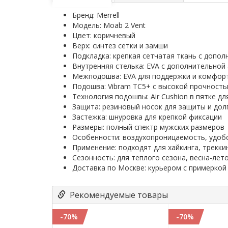
Бренд: Merrell
Модель: Moab 2 Vent
Цвет: коричневый
Верх: синтез сетки и замши
Подкладка: крепкая сетчатая ткань с допо
Внутренняя стелька: EVA с дополнительной
Межподошва: EVA для поддержки и комфор
Подошва: Vibram TC5+ с высокой прочность
Технология подошвы: Air Cushion в пятке д
Защита: резиновый носок для защиты и дол
Застежка: шнуровка для крепкой фиксации
Размеры: полный спектр мужских размеров
Особенности: воздухопроницаемость, удобс
Применение: подходят для хайкинга, трекки
Сезонность: для теплого сезона, весна-лет
Доставка по Москве: курьером с примеркой 
Рекомендуемые товары
-70%
-70%