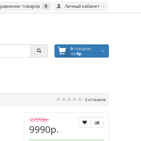
равнение товаров
Личный кабинет
0
0
товаров,
на
0р.
0 отзывов
22990р.
9990р.