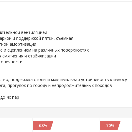
лнительной вентиляцией
 аркой и поддержкой пятки, съемная
тной амортизации
ю и сцеплением на различных поверхностях
ля смягчения и стабилизации
говечности
тво, поддержка стопы и максимальная устойчивость к износу
нга, прогулок по городу и непродолжительных походов
о
до 4х пар
-68%
-70%