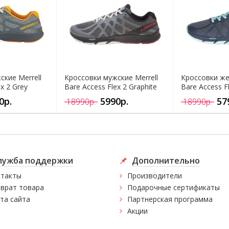
ские Merrell
Кроссовки мужские Merrell
Кроссовки же
x 2 Grey
Bare Access Flex 2 Graphite
Bare Access F
0р.
5990р.
57
18990р.
18990р.
лужба поддержки
Дополнительно
такты
Производители
врат товара
Подарочные сертификаты
та сайта
Партнерская программа
Акции