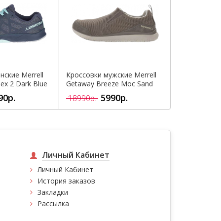
нские Merrell
Кроссовки мужские Merrell
Кроссовки м
lex 2 Dark Blue
Getaway Breeze Moc Sand
Getaway Bre
90р.
5990р.
5
18990р.
18990р.
Личный Кабинет
Личный Кабинет
История заказов
Закладки
Рассылка